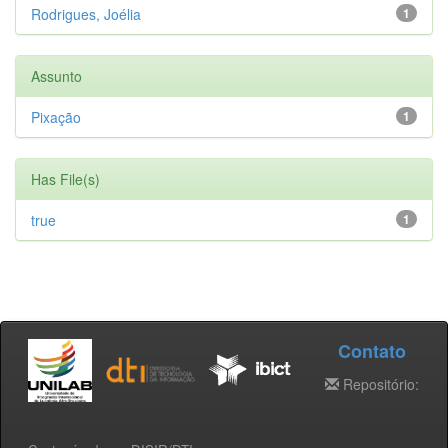
Rodrigues, Joélia
1
Assunto
Pixação
1
Has File(s)
true
1
Contato
Repositório: