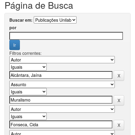
Página de Busca
Buscar em:
por
Filtros correntes: