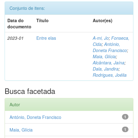
Conjunto de itens:
Data do
Título
Autor(es)
documento
2023-01
Entre elas
A-mi, Jo
;
Fonseca,
Cida
;
António,
Doneta Francisco
;
Maia, Glícia
;
Alcântara, Jaína
;
Dala, Jandira
;
Rodrigues, Joélia
Busca facetada
Autor
António, Doneta Francisco
1
Maia, Glícia
1