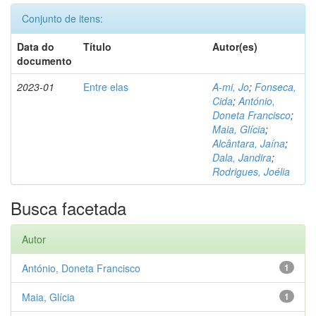
Conjunto de itens:
Data do
Título
Autor(es)
documento
2023-01
Entre elas
A-mi, Jo
;
Fonseca,
Cida
;
António,
Doneta Francisco
;
Maia, Glícia
;
Alcântara, Jaína
;
Dala, Jandira
;
Rodrigues, Joélia
Busca facetada
Autor
António, Doneta Francisco
1
Maia, Glícia
1