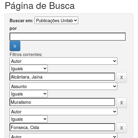
Página de Busca
Buscar em:
por
Filtros correntes: