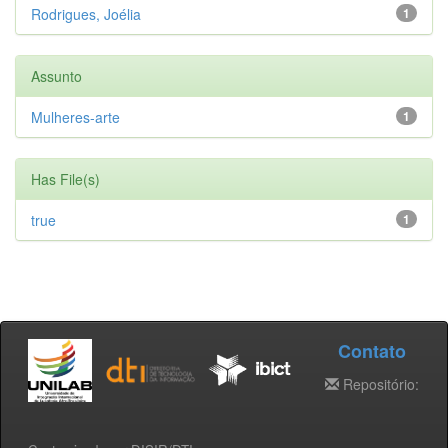
Rodrigues, Joélia
1
Assunto
Mulheres-arte
1
Has File(s)
true
1
Contato
Repositório: