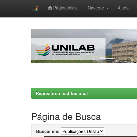
Página inicial
Navegar
Ajuda
Skip
navigation
Repositório Institucional
Página de Busca
Buscar em: