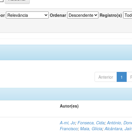
por
Ordenar
Registro(s)
Anterior
1
Autor(es)
A-mi, Jo
;
Fonseca, Cida
;
António, Don
Francisco
;
Maia, Glícia
;
Alcântara, Jaí