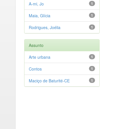
A-mi, Jo
1
Maia, Glícia
1
Rodrigues, Joélia
1
Assunto
Arte urbana
1
Contos
1
Maciço de Baturité-CE
1