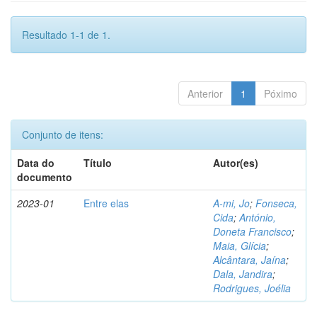
Resultado 1-1 de 1.
Anterior
1
Póximo
Conjunto de itens:
Data do
Título
Autor(es)
documento
2023-01
Entre elas
A-mi, Jo
;
Fonseca,
Cida
;
António,
Doneta Francisco
;
Maia, Glícia
;
Alcântara, Jaína
;
Dala, Jandira
;
Rodrigues, Joélia