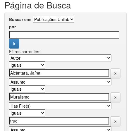
Página de Busca
Buscar em:
por
Filtros correntes: