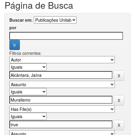
Página de Busca
Buscar em:
por
Filtros correntes: