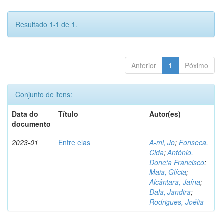
Resultado 1-1 de 1.
Anterior
1
Póximo
Conjunto de itens:
Data do
Título
Autor(es)
documento
2023-01
Entre elas
A-mi, Jo
;
Fonseca,
Cida
;
António,
Doneta Francisco
;
Maia, Glícia
;
Alcântara, Jaína
;
Dala, Jandira
;
Rodrigues, Joélia