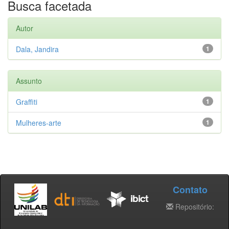
Busca facetada
Autor
Dala, Jandira
1
Assunto
Graffiti
1
Mulheres-arte
1
Contato
Repositório: