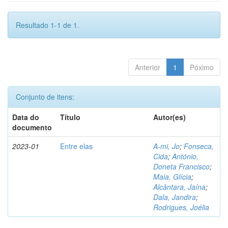
Resultado 1-1 de 1.
Anterior
1
Póximo
Conjunto de itens:
Data do
Título
Autor(es)
documento
2023-01
Entre elas
A-mi, Jo
;
Fonseca,
Cida
;
António,
Doneta Francisco
;
Maia, Glícia
;
Alcântara, Jaína
;
Dala, Jandira
;
Rodrigues, Joélia