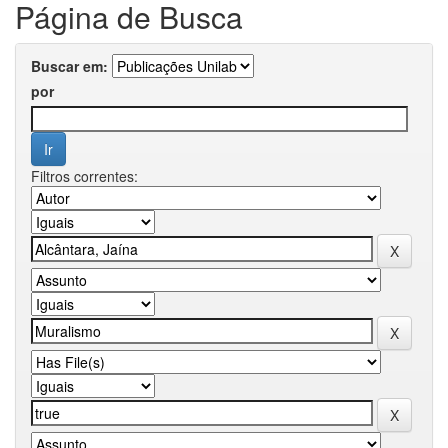
Página de Busca
Buscar em:
por
Filtros correntes: