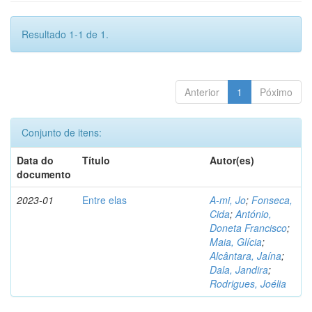
Resultado 1-1 de 1.
Anterior
1
Póximo
Conjunto de itens:
Data do
Título
Autor(es)
documento
2023-01
Entre elas
A-mi, Jo
;
Fonseca,
Cida
;
António,
Doneta Francisco
;
Maia, Glícia
;
Alcântara, Jaína
;
Dala, Jandira
;
Rodrigues, Joélia