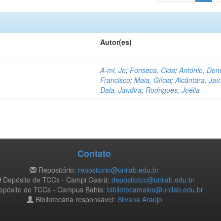
Autor(es)
A-mi, Jo
;
Fonseca, Cida
;
António, Don
Francisco
;
Maia, Glícia
;
Alcântara, Jaí
Dala, Jandira
;
Rodrigues, Joélia
Contato
Repositório:
repositorio@unilab.edu.br
Depósito de TCCs - Campi Ceará:
depositotcc@unilab.edu.br
pósito de TCCs - Campus Bahia:
bibliotecamales@unilab.edu.br
Bibliotecária responsável:
Silvana Araújo