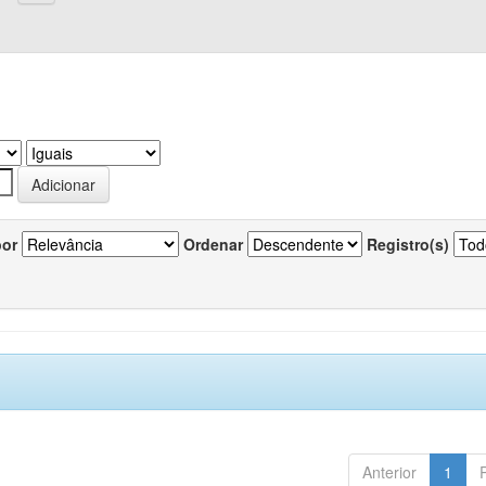
por
Ordenar
Registro(s)
Anterior
1