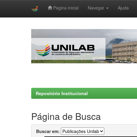
Página inicial
Navegar
Ajuda
Skip
navigation
Repositório Institucional
Página de Busca
Buscar em: