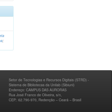
eta
na
;
Setor de Tecnologias e Recursos Digitais (STRD) -
Sistema de Bibliotecas da Unilab (Sibiuni)
Endereço: CAMPUS DAS AURORAS
Rua José Franco de Oliveira, s/n,
CEP.: 62.790-970, Redenção – Ceará – Brasil