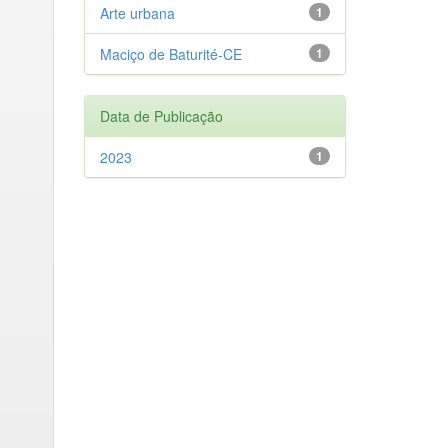
Arte urbana
1
Maciço de Baturité-CE
1
Data de Publicação
2023
1