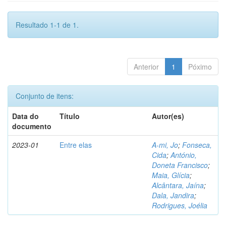
Resultado 1-1 de 1.
Anterior
1
Póximo
Conjunto de itens:
Data do
Título
Autor(es)
documento
2023-01
Entre elas
A-mi, Jo
;
Fonseca,
Cida
;
António,
Doneta Francisco
;
Maia, Glícia
;
Alcântara, Jaína
;
Dala, Jandira
;
Rodrigues, Joélia