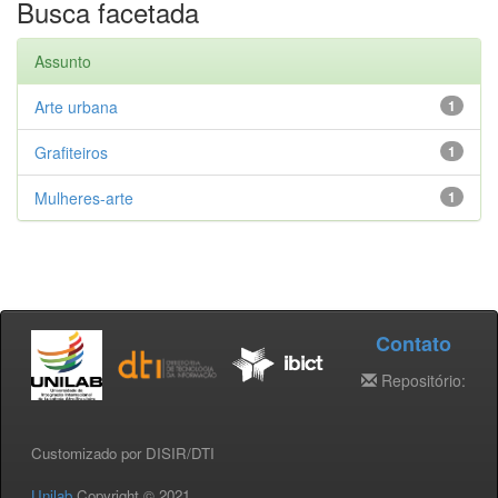
Busca facetada
Assunto
Arte urbana
1
Grafiteiros
1
Mulheres-arte
1
Contato
Repositório:
Customizado por DISIR/DTI
Unilab
Copyright © 2021