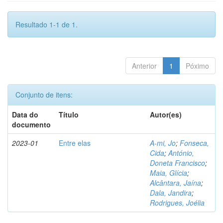
Resultado 1-1 de 1.
Anterior
1
Póximo
Conjunto de itens:
Data do
Título
Autor(es)
documento
2023-01
Entre elas
A-mi, Jo
;
Fonseca,
Cida
;
António,
Doneta Francisco
;
Maia, Glícia
;
Alcântara, Jaína
;
Dala, Jandira
;
Rodrigues, Joélia