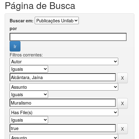
Página de Busca
Buscar em:
por
Filtros correntes: