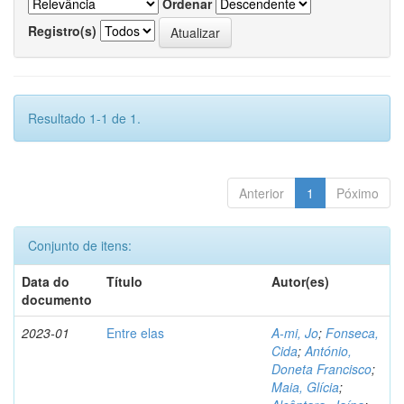
Ordenar
Registro(s)
Resultado 1-1 de 1.
Anterior
1
Póximo
Conjunto de itens:
Data do
Título
Autor(es)
documento
2023-01
Entre elas
A-mi, Jo
;
Fonseca,
Cida
;
António,
Doneta Francisco
;
Maia, Glícia
;