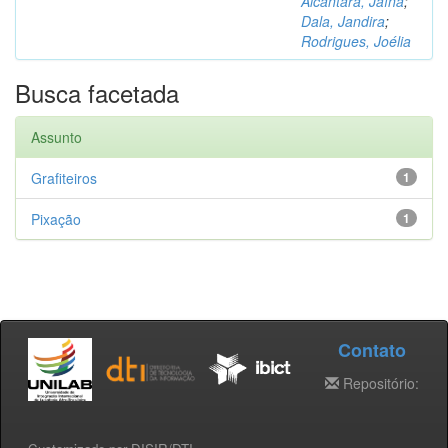
Alcântara, Jaína
;
Dala, Jandira
;
Rodrigues, Joélia
Busca facetada
Assunto
Grafiteiros
1
Pixação
1
Contato
Repositório: