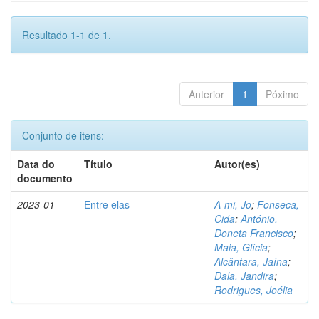
Resultado 1-1 de 1.
Anterior
1
Póximo
Conjunto de itens:
Data do
Título
Autor(es)
documento
2023-01
Entre elas
A-mi, Jo
;
Fonseca,
Cida
;
António,
Doneta Francisco
;
Maia, Glícia
;
Alcântara, Jaína
;
Dala, Jandira
;
Rodrigues, Joélia