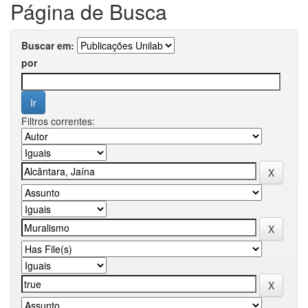
Página de Busca
Buscar em:
por
Filtros correntes: