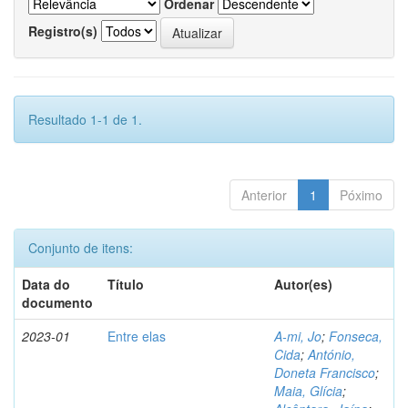
Ordenar
Registro(s)
Resultado 1-1 de 1.
Anterior
1
Póximo
Conjunto de itens:
Data do
Título
Autor(es)
documento
2023-01
Entre elas
A-mi, Jo
;
Fonseca,
Cida
;
António,
Doneta Francisco
;
Maia, Glícia
;