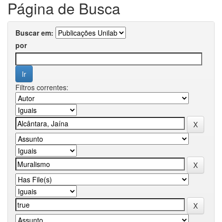
Página de Busca
Buscar em:
por
Filtros correntes: