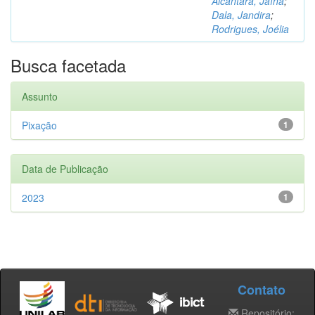
Alcântara, Jaína
;
Dala, Jandira
;
Rodrigues, Joélia
Busca facetada
Assunto
Pixação
1
Data de Publicação
2023
1
Contato
Repositório: