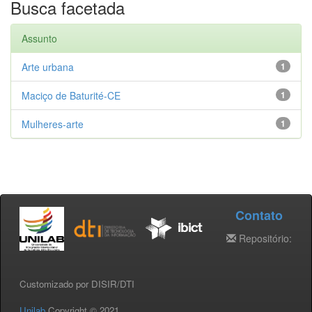
Busca facetada
Assunto
Arte urbana
1
Maciço de Baturité-CE
1
Mulheres-arte
1
Contato
Repositório:
Customizado por DISIR/DTI
Unilab
Copyright © 2021