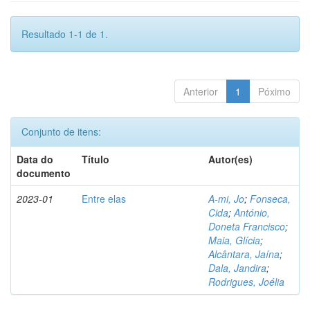
Resultado 1-1 de 1.
Anterior
1
Póximo
Conjunto de itens:
Data do
Título
Autor(es)
documento
2023-01
Entre elas
A-mi, Jo
;
Fonseca,
Cida
;
António,
Doneta Francisco
;
Maia, Glícia
;
Alcântara, Jaína
;
Dala, Jandira
;
Rodrigues, Joélia