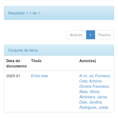
Resultado 1-1 de 1.
Anterior
1
Póximo
Conjunto de itens:
Data do
Título
Autor(es)
documento
2023-01
Entre elas
A-mi, Jo
;
Fonseca,
Cida
;
António,
Doneta Francisco
;
Maia, Glícia
;
Alcântara, Jaína
;
Dala, Jandira
;
Rodrigues, Joélia