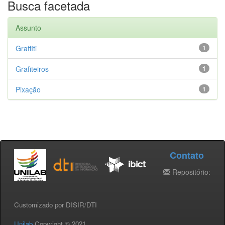
Busca facetada
Assunto
Graffiti
1
Grafiteiros
1
Pixação
1
Contato
Repositório:
Customizado por DISIR/DTI
Unilab
Copyright © 2021