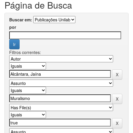
Página de Busca
Buscar em:
por
Filtros correntes: