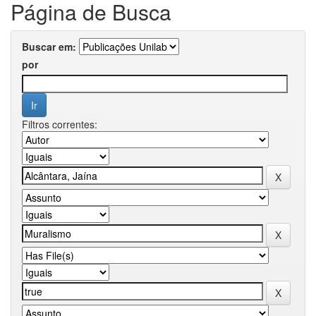
Página de Busca
Buscar em:
por
Filtros correntes: