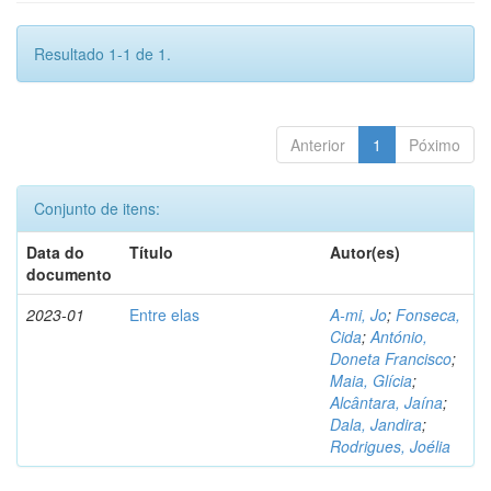
Resultado 1-1 de 1.
Anterior
1
Póximo
Conjunto de itens:
Data do
Título
Autor(es)
documento
2023-01
Entre elas
A-mi, Jo
;
Fonseca,
Cida
;
António,
Doneta Francisco
;
Maia, Glícia
;
Alcântara, Jaína
;
Dala, Jandira
;
Rodrigues, Joélia