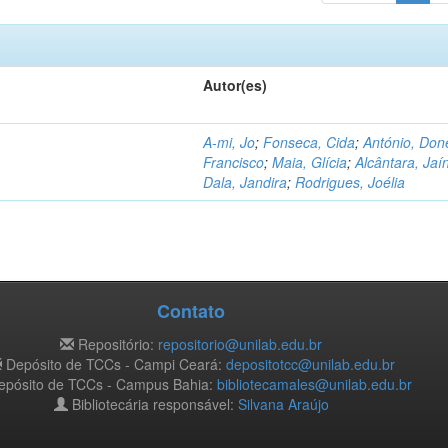
Autor(es)
A-mi, Jo
;
Fonseca, Cida
;
António, Don
Francisco
;
Maia, Glícia
;
Alcântara, Jaí
Dala, Jandira
;
Rodrigues, Joélia
Contato
Repositório:
repositorio@unilab.edu.br
Depósito de TCCs - Campi Ceará:
depositotcc@unilab.edu.br
pósito de TCCs - Campus Bahia:
bibliotecamales@unilab.edu.br
Bibliotecária responsável:
Silvana Araújo