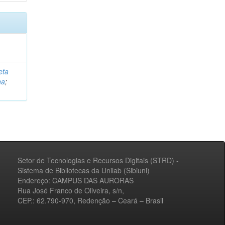
eta
na
;
Setor de Tecnologias e Recursos Digitais (STRD) -
Sistema de Bibliotecas da Unilab (Sibiuni)
Endereço: CAMPUS DAS AURORAS
Rua José Franco de Oliveira, s/n,
CEP.: 62.790-970, Redenção – Ceará – Brasil