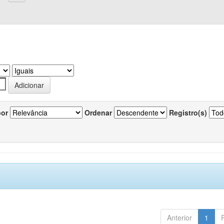
por
Ordenar
Registro(s)
Anterior
1