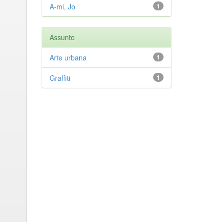
A-mi, Jo
1
Assunto
Arte urbana
1
Graffiti
1