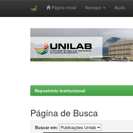
Página inicial
Navegar
Ajuda
Skip
navigation
Repositório Institucional
Página de Busca
Buscar em: