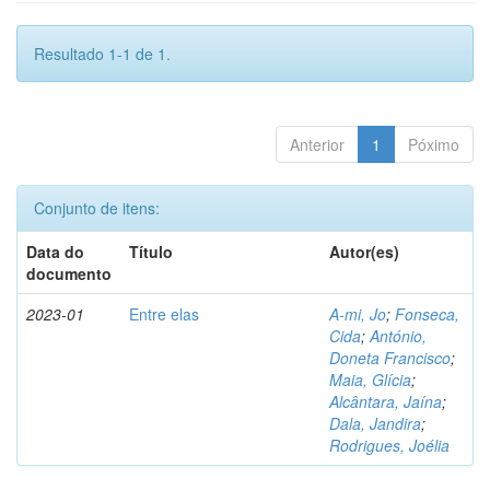
Resultado 1-1 de 1.
Anterior
1
Póximo
Conjunto de itens:
Data do
Título
Autor(es)
documento
2023-01
Entre elas
A-mi, Jo
;
Fonseca,
Cida
;
António,
Doneta Francisco
;
Maia, Glícia
;
Alcântara, Jaína
;
Dala, Jandira
;
Rodrigues, Joélia