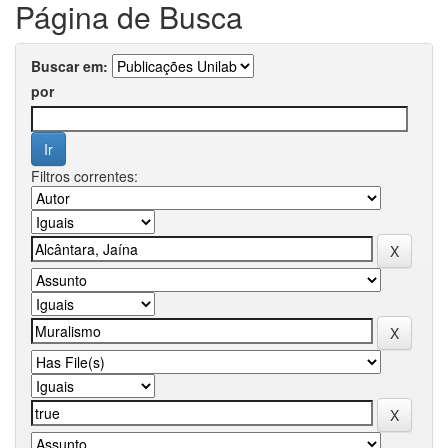
Página de Busca
Buscar em:
por
Filtros correntes: