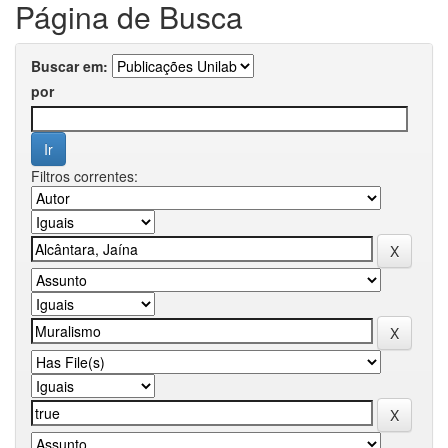
Página de Busca
Buscar em:
por
Filtros correntes: