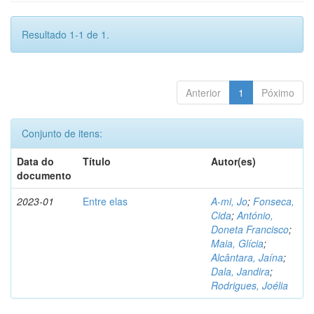
Resultado 1-1 de 1.
Anterior
1
Póximo
Conjunto de itens:
Data do
Título
Autor(es)
documento
2023-01
Entre elas
A-mi, Jo
;
Fonseca,
Cida
;
António,
Doneta Francisco
;
Maia, Glícia
;
Alcântara, Jaína
;
Dala, Jandira
;
Rodrigues, Joélia