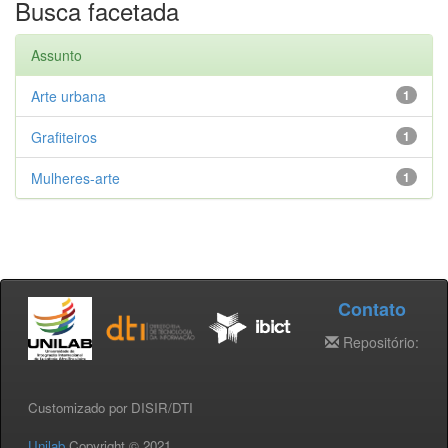
Busca facetada
Assunto
Arte urbana
1
Grafiteiros
1
Mulheres-arte
1
Contato
Repositório:
Customizado por DISIR/DTI
Unilab
Copyright © 2021