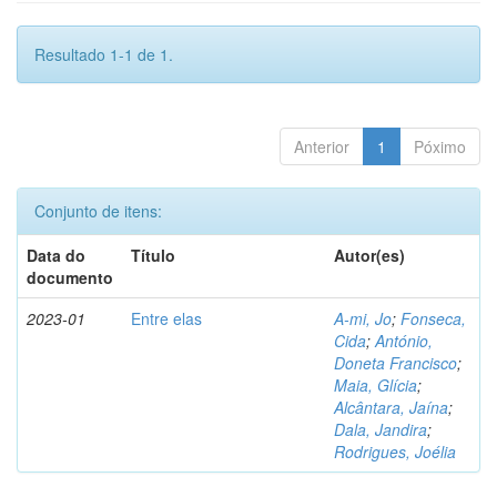
Resultado 1-1 de 1.
Anterior
1
Póximo
Conjunto de itens:
Data do
Título
Autor(es)
documento
2023-01
Entre elas
A-mi, Jo
;
Fonseca,
Cida
;
António,
Doneta Francisco
;
Maia, Glícia
;
Alcântara, Jaína
;
Dala, Jandira
;
Rodrigues, Joélia