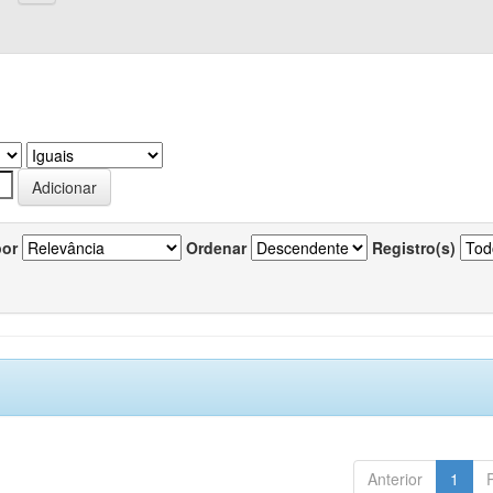
por
Ordenar
Registro(s)
Anterior
1