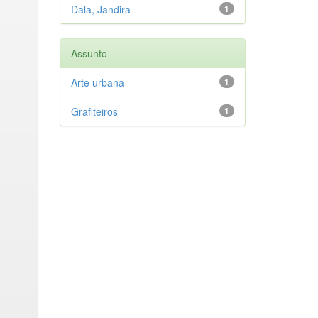
Dala, Jandira
1
Assunto
Arte urbana
1
Grafiteiros
1