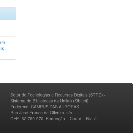
eta
na
;
Setor de Tecnologias e Recursos Digitais (STRD) -
Sistema de Bibliotecas da Unilab (Sibiuni)
Endereço: CAMPUS DAS AURORAS
Rua José Franco de Oliveira, s/n,
CEP.: 62.790-970, Redenção – Ceará – Brasil