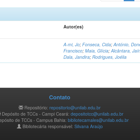
Autor(es)
A-mi, Jo
;
Fonseca, Cida
;
António, Don
Francisco
;
Maia, Glícia
;
Alcântara, Jaí
Dala, Jandira
;
Rodrigues, Joélia
Contato
Repositório:
repositorio@unilab.edu.br
Depósito de TCCs - Campi Ceará:
depositotcc@unilab.edu.br
pósito de TCCs - Campus Bahia:
bibliotecamales@unilab.edu.br
Bibliotecária responsável:
Silvana Araújo