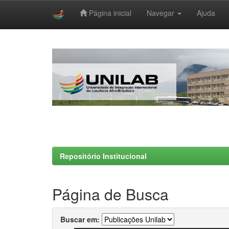
Página inicial
Navegar
Ajuda
Skip
navigation
Repositório Institucional
Página de Busca
Buscar em: