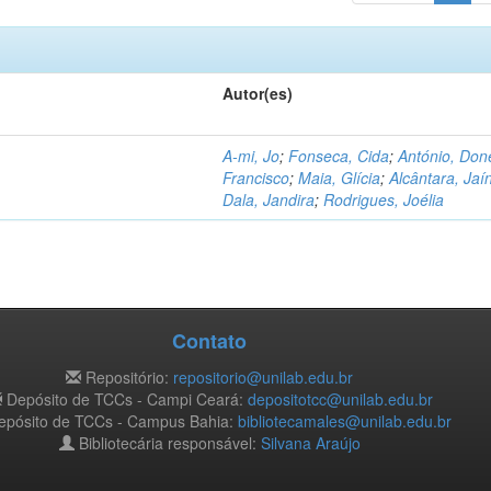
Autor(es)
A-mi, Jo
;
Fonseca, Cida
;
António, Don
Francisco
;
Maia, Glícia
;
Alcântara, Jaí
Dala, Jandira
;
Rodrigues, Joélia
Contato
Repositório:
repositorio@unilab.edu.br
Depósito de TCCs - Campi Ceará:
depositotcc@unilab.edu.br
pósito de TCCs - Campus Bahia:
bibliotecamales@unilab.edu.br
Bibliotecária responsável:
Silvana Araújo