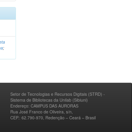
eta
na
;
Setor de Tecnologias e Recursos Digitais (STRD) -
Sistema de Bibliotecas da Unilab (Sibiuni)
Endereço: CAMPUS DAS AURORAS
Rua José Franco de Oliveira, s/n,
CEP.: 62.790-970, Redenção – Ceará – Brasil