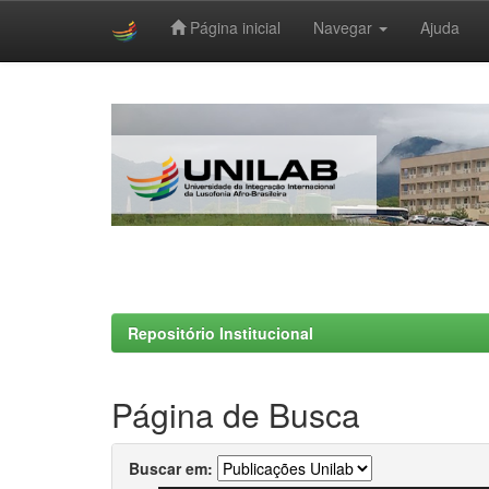
Página inicial
Navegar
Ajuda
Skip
navigation
Repositório Institucional
Página de Busca
Buscar em: