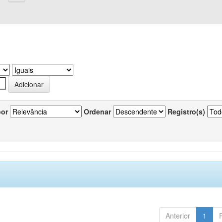
por
Ordenar
Registro(s)
Anterior
1