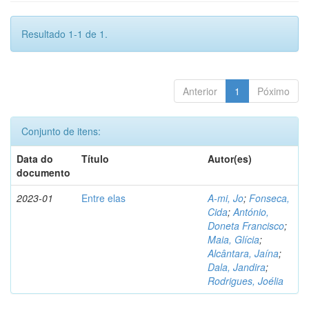
Resultado 1-1 de 1.
Anterior
1
Póximo
Conjunto de itens:
Data do
Título
Autor(es)
documento
2023-01
Entre elas
A-mi, Jo
;
Fonseca,
Cida
;
António,
Doneta Francisco
;
Maia, Glícia
;
Alcântara, Jaína
;
Dala, Jandira
;
Rodrigues, Joélia