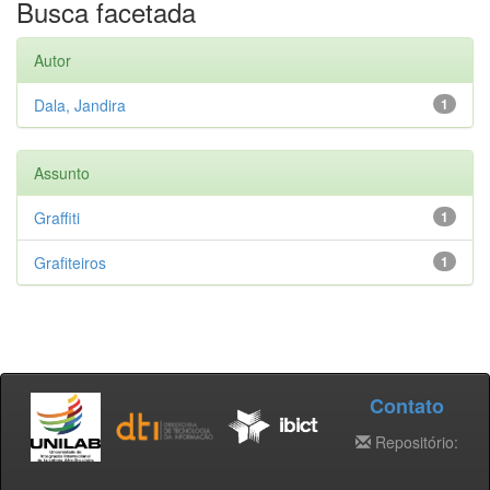
Busca facetada
Autor
Dala, Jandira
1
Assunto
Graffiti
1
Grafiteiros
1
Contato
Repositório: