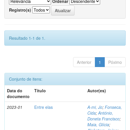
Ordenar
Registro(s)
Resultado 1-1 de 1.
Anterior
1
Póximo
Conjunto de itens:
Data do
Título
Autor(es)
documento
2023-01
Entre elas
A-mi, Jo
;
Fonseca,
Cida
;
António,
Doneta Francisco
;
Maia, Glícia
;