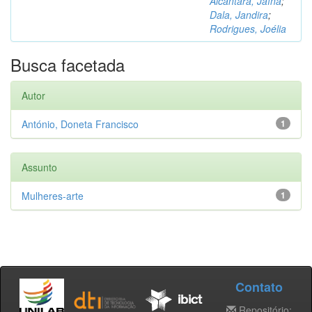
Alcântara, Jaína
;
Dala, Jandira
;
Rodrigues, Joélia
Busca facetada
Autor
António, Doneta Francisco
1
Assunto
Mulheres-arte
1
Contato
Repositório: