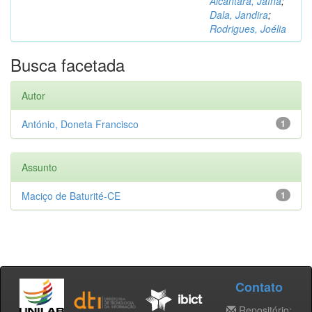
Alcântara, Jaína
;
Dala, Jandira
;
Rodrigues, Joélia
Busca facetada
Autor
António, Doneta Francisco
1
Assunto
Maciço de Baturité-CE
1
Contato
Repositório: