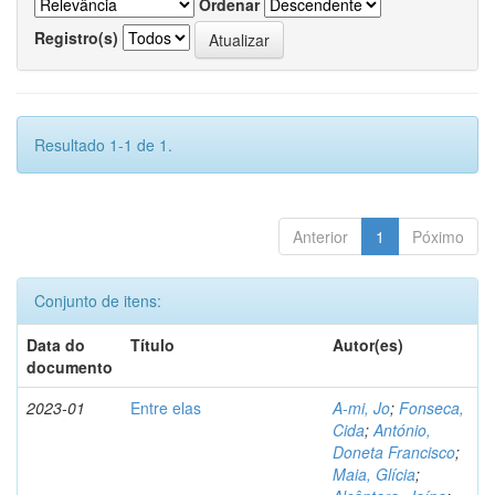
Ordenar
Registro(s)
Resultado 1-1 de 1.
Anterior
1
Póximo
Conjunto de itens:
Data do
Título
Autor(es)
documento
2023-01
Entre elas
A-mi, Jo
;
Fonseca,
Cida
;
António,
Doneta Francisco
;
Maia, Glícia
;