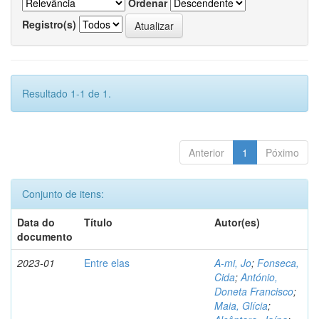
Ordenar
Registro(s)
Resultado 1-1 de 1.
Anterior
1
Póximo
Conjunto de itens:
Data do
Título
Autor(es)
documento
2023-01
Entre elas
A-mi, Jo
;
Fonseca,
Cida
;
António,
Doneta Francisco
;
Maia, Glícia
;