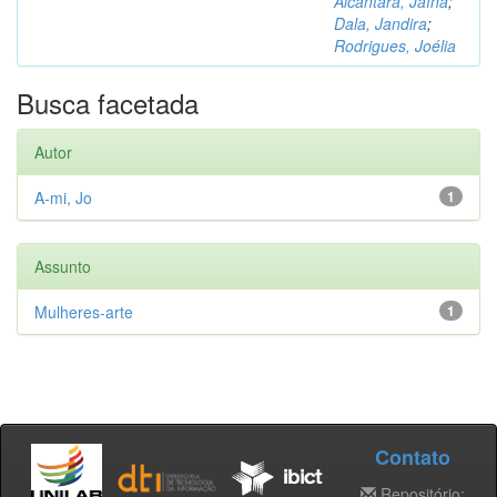
Alcântara, Jaína
;
Dala, Jandira
;
Rodrigues, Joélia
Busca facetada
Autor
A-mi, Jo
1
Assunto
Mulheres-arte
1
Contato
Repositório: