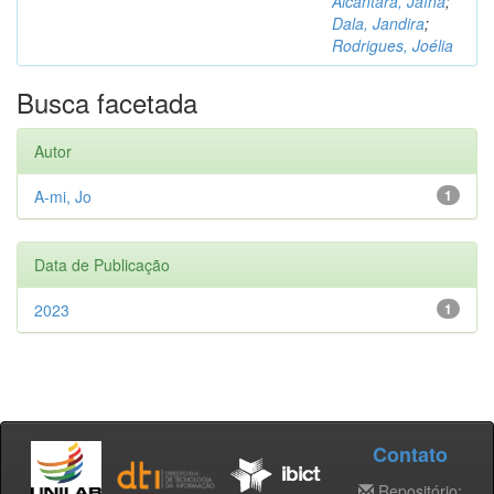
Alcântara, Jaína
;
Dala, Jandira
;
Rodrigues, Joélia
Busca facetada
Autor
A-mi, Jo
1
Data de Publicação
2023
1
Contato
Repositório: