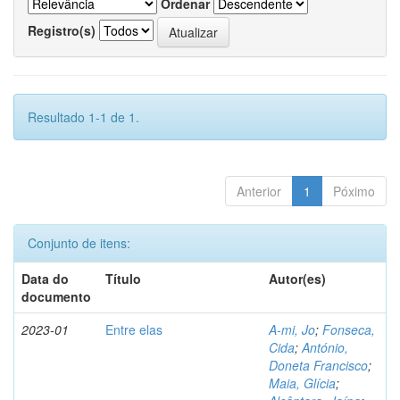
Ordenar
Registro(s)
Resultado 1-1 de 1.
Anterior
1
Póximo
Conjunto de itens:
Data do
Título
Autor(es)
documento
2023-01
Entre elas
A-mi, Jo
;
Fonseca,
Cida
;
António,
Doneta Francisco
;
Maia, Glícia
;