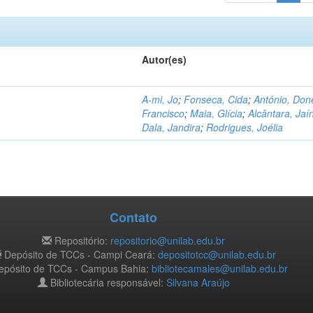
Autor(es)
A-mi, Jo
;
Fonseca, Cida
;
António, Don
Francisco
;
Maia, Glícia
;
Alcântara, Jaí
Dala, Jandira
;
Rodrigues, Joélia
Contato
Repositório:
repositorio@unilab.edu.br
Depósito de TCCs - Campi Ceará:
depositotcc@unilab.edu.br
pósito de TCCs - Campus Bahia:
bibliotecamales@unilab.edu.br
Bibliotecária responsável:
Silvana Araújo