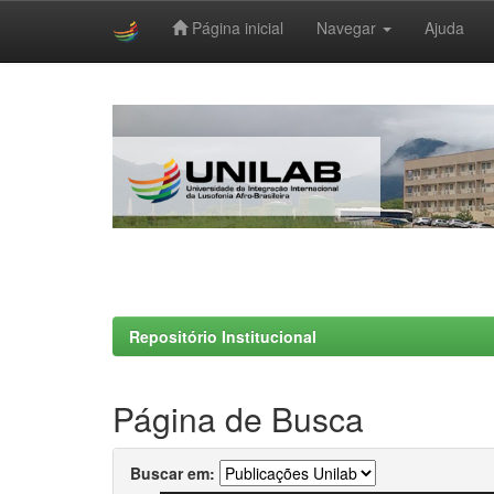
Página inicial
Navegar
Ajuda
Skip
navigation
Repositório Institucional
Página de Busca
Buscar em: