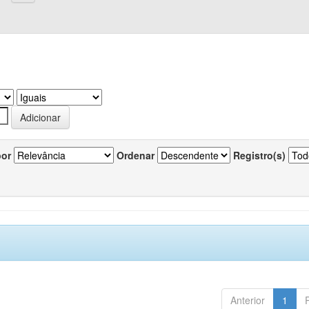
por
Ordenar
Registro(s)
Anterior
1