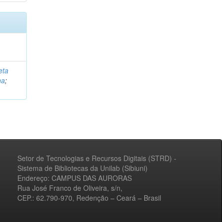
eta
na
;
Setor de Tecnologias e Recursos Digitais (STRD) -
Sistema de Bibliotecas da Unilab (Sibiuni)
Endereço: CAMPUS DAS AURORAS
Rua José Franco de Oliveira, s/n,
CEP.: 62.790-970, Redenção – Ceará – Brasil