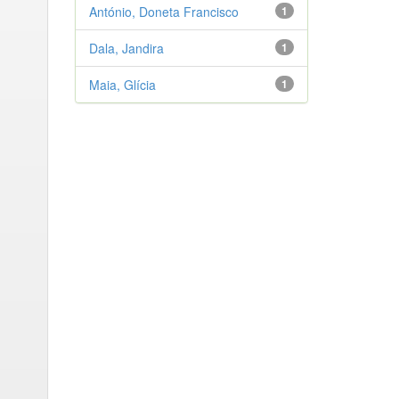
António, Doneta Francisco
1
Dala, Jandira
1
Maia, Glícia
1