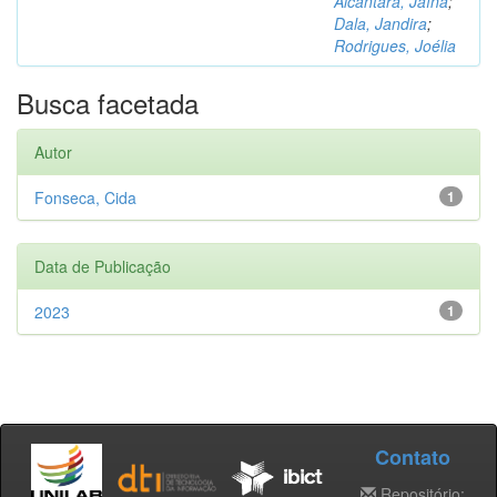
Alcântara, Jaína
;
Dala, Jandira
;
Rodrigues, Joélia
Busca facetada
Autor
Fonseca, Cida
1
Data de Publicação
2023
1
Contato
Repositório: