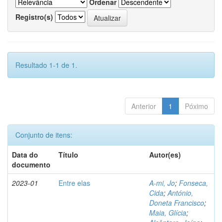
Ordenar
Registro(s)
Resultado 1-1 de 1.
Anterior
1
Póximo
Conjunto de itens:
Data do
Título
Autor(es)
documento
2023-01
Entre elas
A-mi, Jo
;
Fonseca,
Cida
;
António,
Doneta Francisco
;
Maia, Glícia
;