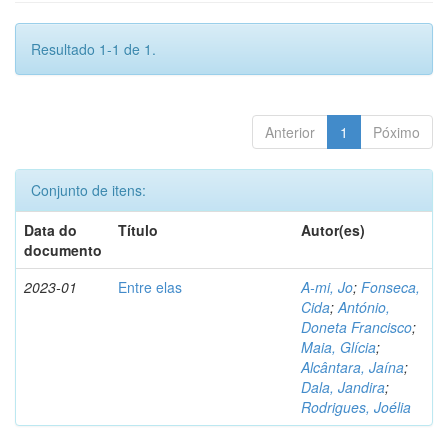
Resultado 1-1 de 1.
Anterior
1
Póximo
Conjunto de itens:
Data do
Título
Autor(es)
documento
2023-01
Entre elas
A-mi, Jo
;
Fonseca,
Cida
;
António,
Doneta Francisco
;
Maia, Glícia
;
Alcântara, Jaína
;
Dala, Jandira
;
Rodrigues, Joélia