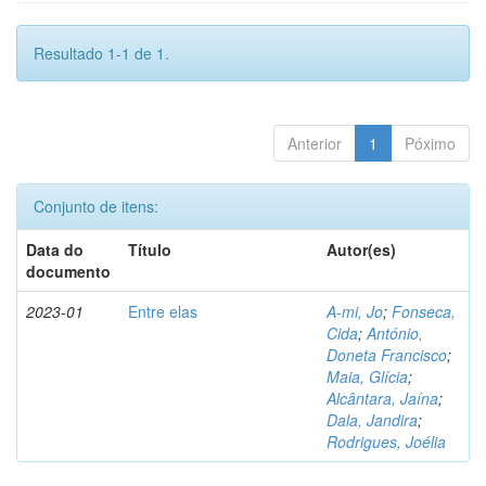
Resultado 1-1 de 1.
Anterior
1
Póximo
Conjunto de itens:
Data do
Título
Autor(es)
documento
2023-01
Entre elas
A-mi, Jo
;
Fonseca,
Cida
;
António,
Doneta Francisco
;
Maia, Glícia
;
Alcântara, Jaína
;
Dala, Jandira
;
Rodrigues, Joélia