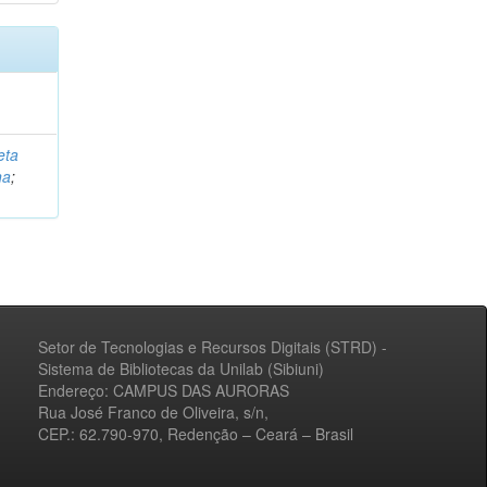
eta
na
;
Setor de Tecnologias e Recursos Digitais (STRD) -
Sistema de Bibliotecas da Unilab (Sibiuni)
Endereço: CAMPUS DAS AURORAS
Rua José Franco de Oliveira, s/n,
CEP.: 62.790-970, Redenção – Ceará – Brasil