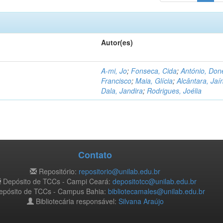
Autor(es)
A-mi, Jo
;
Fonseca, Cida
;
António, Don
Francisco
;
Maia, Glícia
;
Alcântara, Jaí
Dala, Jandira
;
Rodrigues, Joélia
Contato
Repositório:
repositorio@unilab.edu.br
Depósito de TCCs - Campi Ceará:
depositotcc@unilab.edu.br
pósito de TCCs - Campus Bahia:
bibliotecamales@unilab.edu.br
Bibliotecária responsável:
Silvana Araújo