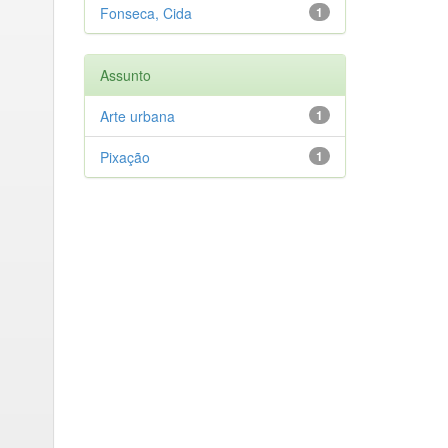
Fonseca, Cida
1
Assunto
Arte urbana
1
Pixação
1