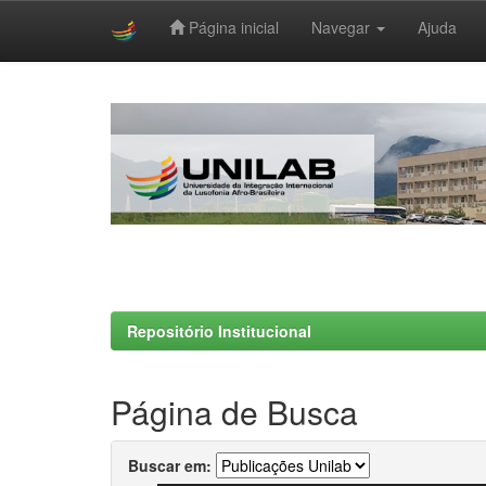
Página inicial
Navegar
Ajuda
Skip
navigation
Repositório Institucional
Página de Busca
Buscar em: