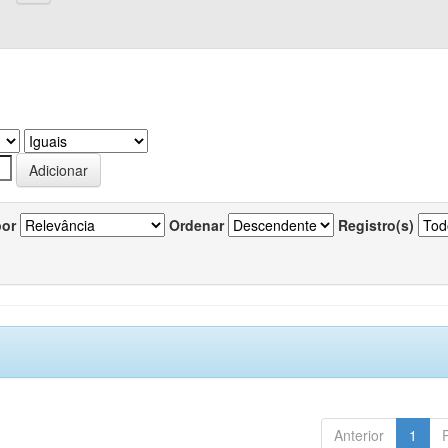
por
Ordenar
Registro(s)
Anterior
1