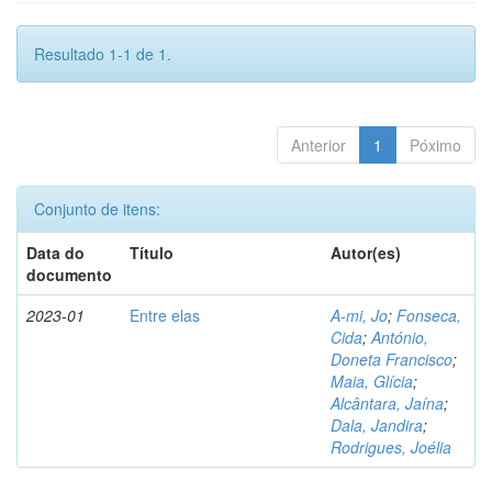
Resultado 1-1 de 1.
Anterior
1
Póximo
Conjunto de itens:
Data do
Título
Autor(es)
documento
2023-01
Entre elas
A-mi, Jo
;
Fonseca,
Cida
;
António,
Doneta Francisco
;
Maia, Glícia
;
Alcântara, Jaína
;
Dala, Jandira
;
Rodrigues, Joélia