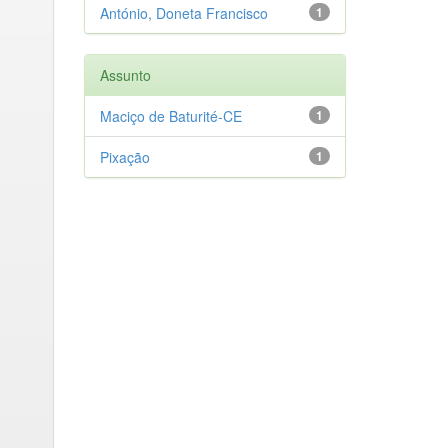
António, Doneta Francisco
1
Assunto
Maciço de Baturité-CE
1
Pixação
1