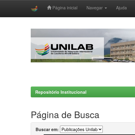
Página inicial
Navegar
Ajuda
Skip
navigation
Repositório Institucional
Página de Busca
Buscar em: