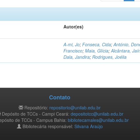
Autor(es)
A-mi, Jo
;
Fonseca, Cida
;
António, Don
Francisco
;
Maia, Glícia
;
Alcântara, Jaí
Dala, Jandira
;
Rodrigues, Joélia
Contato
Repositório:
repositorio@unilab.edu.br
Depósito de TCCs - Campi Ceará:
depositotcc@unilab.edu.br
pósito de TCCs - Campus Bahia:
bibliotecamales@unilab.edu.br
Bibliotecária responsável:
Silvana Araújo