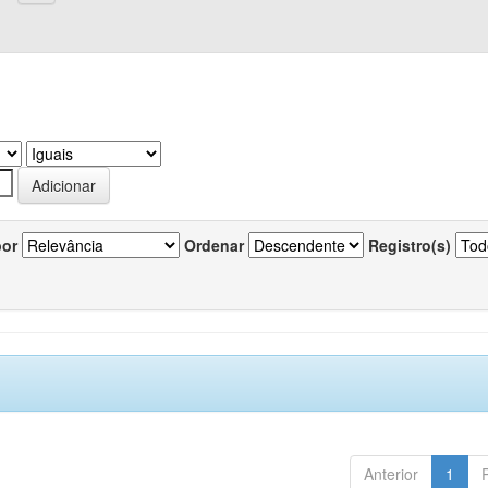
por
Ordenar
Registro(s)
Anterior
1