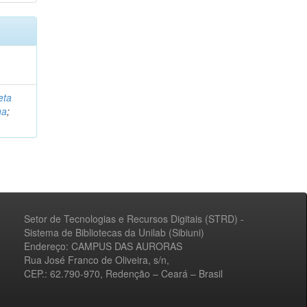
eta
na
;
Setor de Tecnologias e Recursos Digitais (STRD) -
Sistema de Bibliotecas da Unilab (Sibiuni)
Endereço: CAMPUS DAS AURORAS
Rua José Franco de Oliveira, s/n,
CEP.: 62.790-970, Redenção – Ceará – Brasil