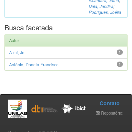
Alcântara, Jaína
;
Dala, Jandira
;
Rodrigues, Joélia
Busca facetada
Autor
A-mi, Jo
1
António, Doneta Francisco
1
Contato
Repositório: