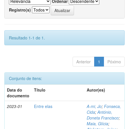
Ordenar
Registro(s)
Resultado 1-1 de 1.
Anterior
1
Póximo
Conjunto de itens:
Data do
Título
Autor(es)
documento
2023-01
Entre elas
A-mi, Jo
;
Fonseca,
Cida
;
António,
Doneta Francisco
;
Maia, Glícia
;