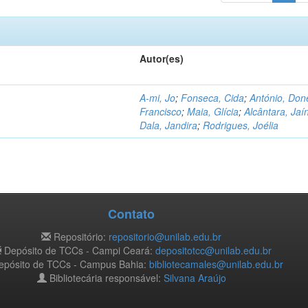
Autor(es)
A-mi, Jo
;
Fonseca, Cida
;
António, Don
Francisco
;
Maia, Glícia
;
Alcântara, Jaí
Dala, Jandira
;
Rodrigues, Joélia
Contato
Repositório:
repositorio@unilab.edu.br
Depósito de TCCs - Campi Ceará:
depositotcc@unilab.edu.br
pósito de TCCs - Campus Bahia:
bibliotecamales@unilab.edu.br
Bibliotecária responsável:
Silvana Araújo