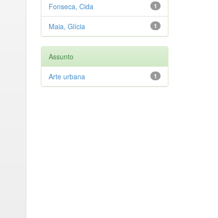
Fonseca, Cida
1
Maia, Glícia
1
Assunto
Arte urbana
1