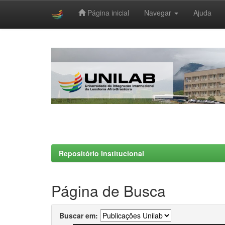
Página inicial
Navegar
Ajuda
Skip
navigation
Repositório Institucional
Página de Busca
Buscar em: