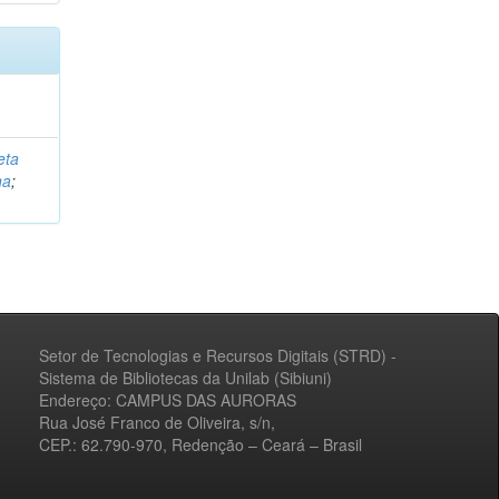
eta
na
;
Setor de Tecnologias e Recursos Digitais (STRD) -
Sistema de Bibliotecas da Unilab (Sibiuni)
Endereço: CAMPUS DAS AURORAS
Rua José Franco de Oliveira, s/n,
CEP.: 62.790-970, Redenção – Ceará – Brasil