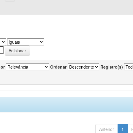
por
Ordenar
Registro(s)
Anterior
1