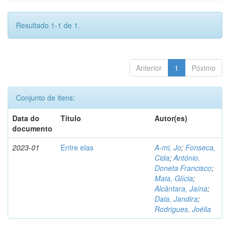
Resultado 1-1 de 1.
Anterior
1
Póximo
Conjunto de itens:
Data do
Título
Autor(es)
documento
2023-01
Entre elas
A-mi, Jo
;
Fonseca,
Cida
;
António,
Doneta Francisco
;
Maia, Glícia
;
Alcântara, Jaína
;
Dala, Jandira
;
Rodrigues, Joélia