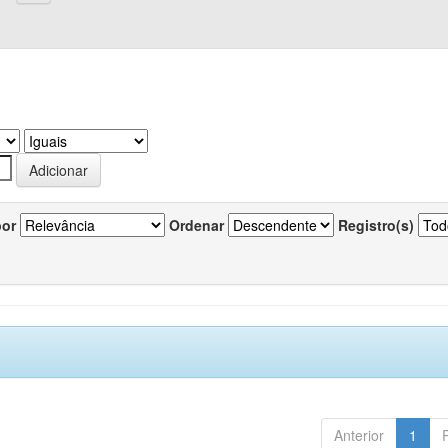
por
Ordenar
Registro(s)
Anterior
1