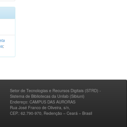
eta
na
;
Setor de Tecnologias e Recursos Digitais (STRD) -
Sistema de Bibliotecas da Unilab (Sibiuni)
Endereço: CAMPUS DAS AURORAS
Rua José Franco de Oliveira, s/n,
CEP.: 62.790-970, Redenção – Ceará – Brasil