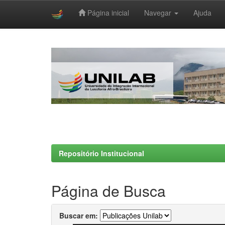
Página inicial
Navegar
Ajuda
Skip
navigation
Repositório Institucional
Página de Busca
Buscar em: