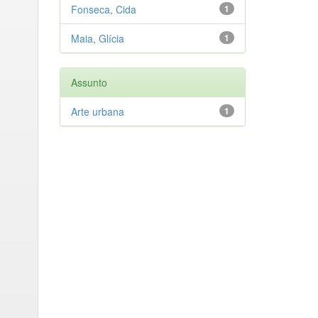
Fonseca, Cida
1
Maia, Glícia
1
Assunto
Arte urbana
1