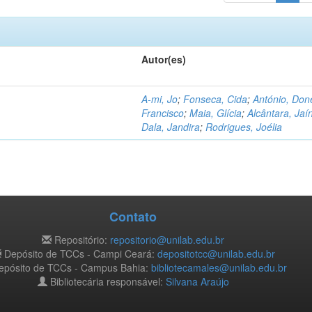
Autor(es)
A-mi, Jo
;
Fonseca, Cida
;
António, Don
Francisco
;
Maia, Glícia
;
Alcântara, Jaí
Dala, Jandira
;
Rodrigues, Joélia
Contato
Repositório:
repositorio@unilab.edu.br
Depósito de TCCs - Campi Ceará:
depositotcc@unilab.edu.br
pósito de TCCs - Campus Bahia:
bibliotecamales@unilab.edu.br
Bibliotecária responsável:
Silvana Araújo