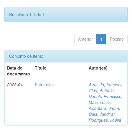
Resultado 1-1 de 1.
Anterior
1
Póximo
Conjunto de itens:
Data do
Título
Autor(es)
documento
2023-01
Entre elas
A-mi, Jo
;
Fonseca,
Cida
;
António,
Doneta Francisco
;
Maia, Glícia
;
Alcântara, Jaína
;
Dala, Jandira
;
Rodrigues, Joélia