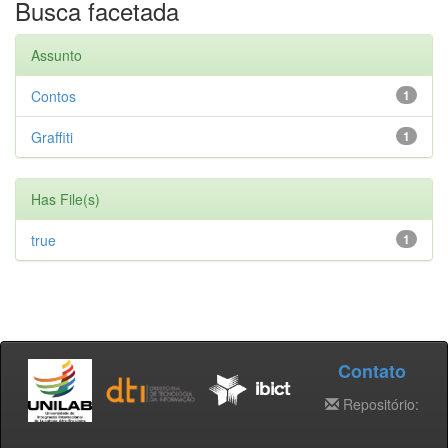
Busca facetada
Assunto
Contos
1
Graffiti
1
Has File(s)
true
1
Contato
Repositório: