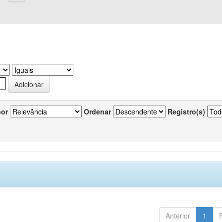
por
Ordenar
Registro(s)
Anterior
1