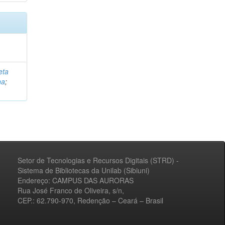
eta
na
;
Setor de Tecnologias e Recursos Digitais (STRD) -
Sistema de Bibliotecas da Unilab (Sibiuni)
Endereço: CAMPUS DAS AURORAS
Rua José Franco de Oliveira, s/n,
CEP.: 62.790-970, Redenção – Ceará – Brasil