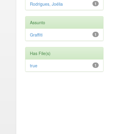
Rodrigues, Joélia
1
Assunto
Graffiti
1
Has File(s)
true
1