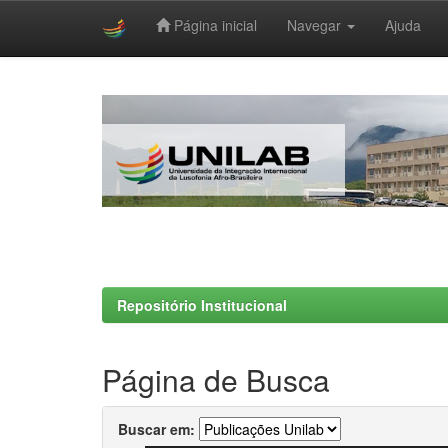
Página inicial
Navegar
Ajuda
Skip
navigation
Repositório Institucional
Página de Busca
Buscar em: