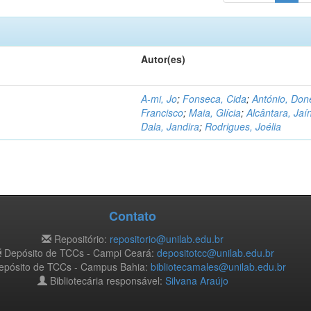
Autor(es)
A-mi, Jo
;
Fonseca, Cida
;
António, Don
Francisco
;
Maia, Glícia
;
Alcântara, Jaí
Dala, Jandira
;
Rodrigues, Joélia
Contato
Repositório:
repositorio@unilab.edu.br
Depósito de TCCs - Campi Ceará:
depositotcc@unilab.edu.br
pósito de TCCs - Campus Bahia:
bibliotecamales@unilab.edu.br
Bibliotecária responsável:
Silvana Araújo