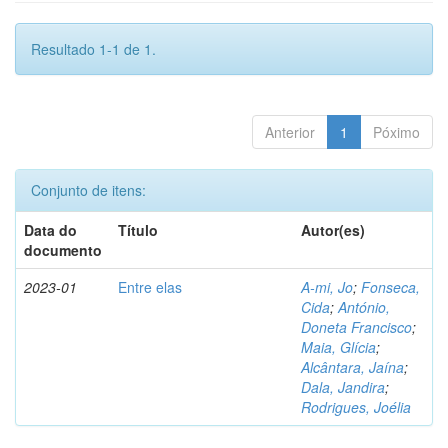
Resultado 1-1 de 1.
Anterior
1
Póximo
Conjunto de itens:
Data do
Título
Autor(es)
documento
2023-01
Entre elas
A-mi, Jo
;
Fonseca,
Cida
;
António,
Doneta Francisco
;
Maia, Glícia
;
Alcântara, Jaína
;
Dala, Jandira
;
Rodrigues, Joélia