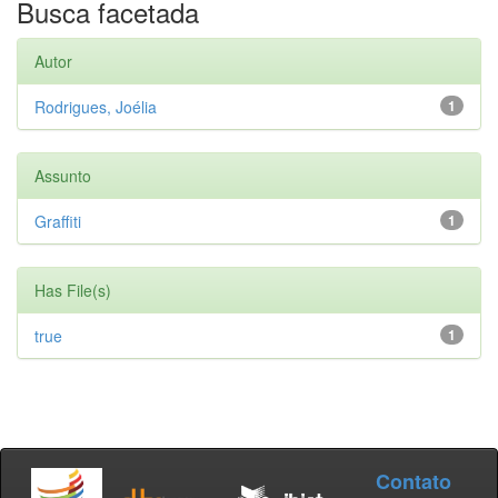
Busca facetada
Autor
Rodrigues, Joélia
1
Assunto
Graffiti
1
Has File(s)
true
1
Contato