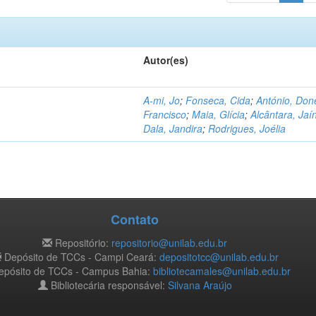
Autor(es)
A-mi, Jo
;
Fonseca, Cida
;
António, Don
Francisco
;
Maia, Glícia
;
Alcântara, Jaí
Dala, Jandira
;
Rodrigues, Joélia
Contato
Repositório:
repositorio@unilab.edu.br
Depósito de TCCs - Campi Ceará:
depositotcc@unilab.edu.br
pósito de TCCs - Campus Bahia:
bibliotecamales@unilab.edu.br
Bibliotecária responsável:
Silvana Araújo