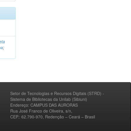
eta
na
;
Setor de Tecnologias e Recursos Digitais (STRD) -
Sistema de Bibliotecas da Unilab (Sibiuni)
Endereço: CAMPUS DAS AURORAS
Rua José Franco de Oliveira, s/n,
CEP.: 62.790-970, Redenção – Ceará – Brasil