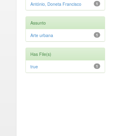
António, Doneta Francisco
1
Assunto
Arte urbana
1
Has File(s)
true
1