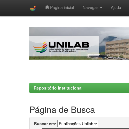
Página inicial
Navegar
Ajuda
Skip
navigation
Repositório Institucional
Página de Busca
Buscar em: