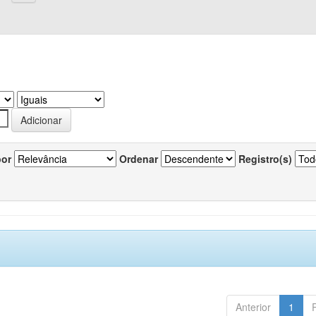
por
Ordenar
Registro(s)
Anterior
1