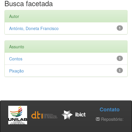
Busca facetada
Autor
António, Doneta Francisco
1
Assunto
Contos
1
Pixação
1
Contato
Repositório: