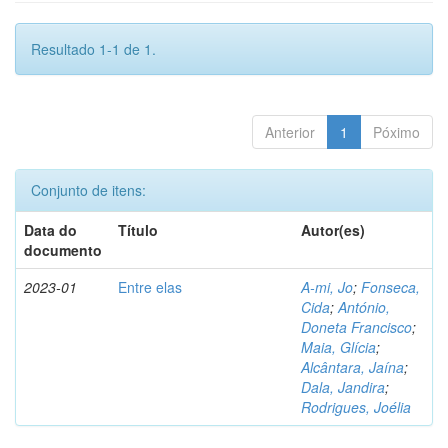
Resultado 1-1 de 1.
Anterior
1
Póximo
Conjunto de itens:
Data do
Título
Autor(es)
documento
2023-01
Entre elas
A-mi, Jo
;
Fonseca,
Cida
;
António,
Doneta Francisco
;
Maia, Glícia
;
Alcântara, Jaína
;
Dala, Jandira
;
Rodrigues, Joélia