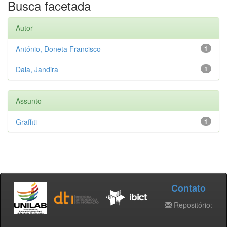
Busca facetada
Autor
António, Doneta Francisco
1
Dala, Jandira
1
Assunto
Graffiti
1
Contato
Repositório: