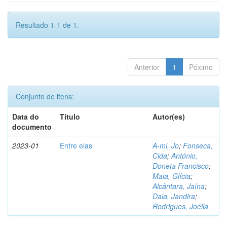
Resultado 1-1 de 1.
Anterior
1
Póximo
Conjunto de itens:
Data do
Título
Autor(es)
documento
2023-01
Entre elas
A-mi, Jo
;
Fonseca,
Cida
;
António,
Doneta Francisco
;
Maia, Glícia
;
Alcântara, Jaína
;
Dala, Jandira
;
Rodrigues, Joélia