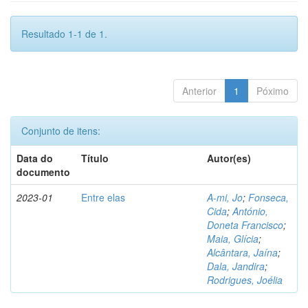
Resultado 1-1 de 1.
Anterior
1
Póximo
Conjunto de itens:
Data do
Título
Autor(es)
documento
2023-01
Entre elas
A-mi, Jo
;
Fonseca,
Cida
;
António,
Doneta Francisco
;
Maia, Glícia
;
Alcântara, Jaína
;
Dala, Jandira
;
Rodrigues, Joélia