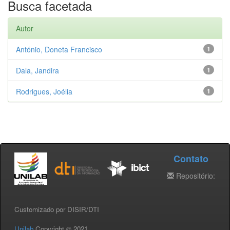
Busca facetada
Autor
António, Doneta Francisco
1
Dala, Jandira
1
Rodrigues, Joélia
1
Contato
Repositório:
Customizado por DISIR/DTI
Unilab
Copyright © 2021