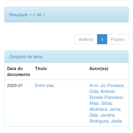
Resultado 1-1 de 1.
Anterior
1
Póximo
Conjunto de itens:
Data do
Título
Autor(es)
documento
2023-01
Entre elas
A-mi, Jo
;
Fonseca,
Cida
;
António,
Doneta Francisco
;
Maia, Glícia
;
Alcântara, Jaína
;
Dala, Jandira
;
Rodrigues, Joélia