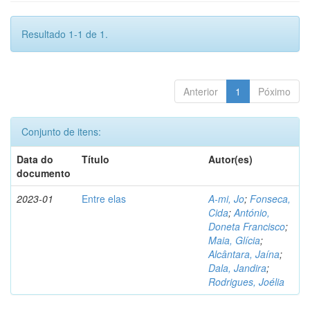
Resultado 1-1 de 1.
Anterior
1
Póximo
Conjunto de itens:
Data do
Título
Autor(es)
documento
2023-01
Entre elas
A-mi, Jo
;
Fonseca,
Cida
;
António,
Doneta Francisco
;
Maia, Glícia
;
Alcântara, Jaína
;
Dala, Jandira
;
Rodrigues, Joélia