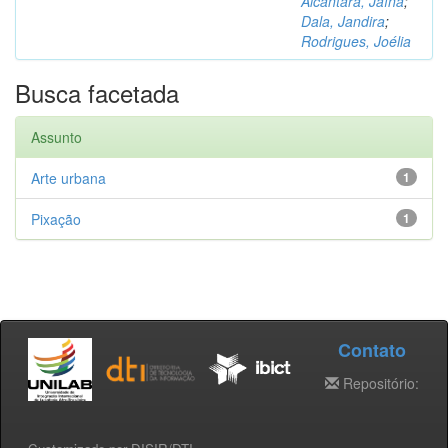
Alcântara, Jaína
;
Dala, Jandira
;
Rodrigues, Joélia
Busca facetada
Assunto
Arte urbana
1
Pixação
1
Contato
Repositório: