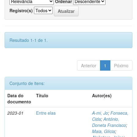
Ordenar
Registro(s)
Resultado 1-1 de 1.
Anterior
1
Póximo
Conjunto de itens:
Data do
Título
Autor(es)
documento
2023-01
Entre elas
A-mi, Jo
;
Fonseca,
Cida
;
António,
Doneta Francisco
;
Maia, Glícia
;