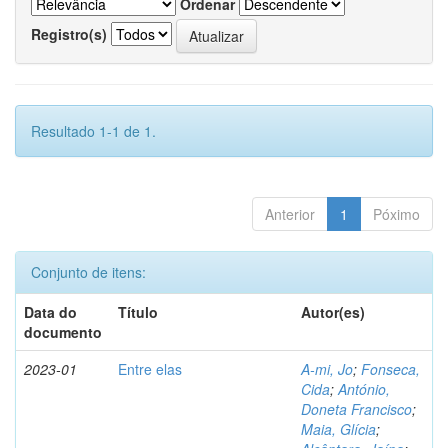
Ordenar
Registro(s)
Resultado 1-1 de 1.
Anterior
1
Póximo
Conjunto de itens:
Data do
Título
Autor(es)
documento
2023-01
Entre elas
A-mi, Jo
;
Fonseca,
Cida
;
António,
Doneta Francisco
;
Maia, Glícia
;