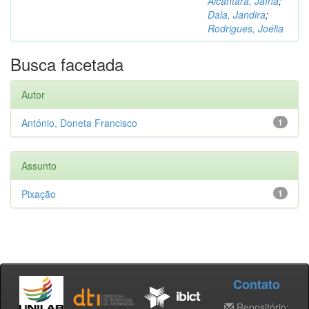
Alcântara, Jaína
;
Dala, Jandira
;
Rodrigues, Joélia
Busca facetada
Autor
António, Doneta Francisco
1
Assunto
Pixação
1
Contato
Repositório: