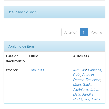
Resultado 1-1 de 1.
Anterior
1
Póximo
Conjunto de itens:
Data do
Título
Autor(es)
documento
2023-01
Entre elas
A-mi, Jo
;
Fonseca,
Cida
;
António,
Doneta Francisco
;
Maia, Glícia
;
Alcântara, Jaína
;
Dala, Jandira
;
Rodrigues, Joélia