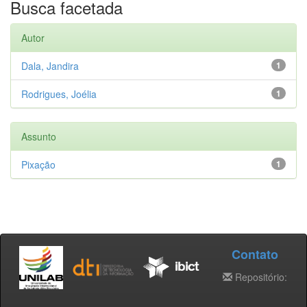
Busca facetada
Autor
Dala, Jandira
1
Rodrigues, Joélia
1
Assunto
Pixação
1
Contato
Repositório: